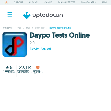
CAPCUT
AI चैटबॉट
MANUS
MALWAREBYTES
MANGA APPS
ANKI
WINDOWS
/
एप्पस
/
शिक्षा
/
अध्ययन एप्पस
/
DAYPO TESTS ONLINE
Daypo Tests Online
2.0
David Arroni
5
27.1 k
1
समीक्षाएं
डाउनलोड
सुरक्षा