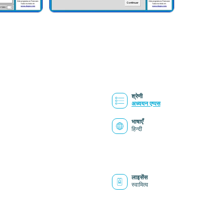
श्रेणी
अध्ययन एप्पस
भाषाएँ
हिन्दी
लाइसेंस
स्वामित्व