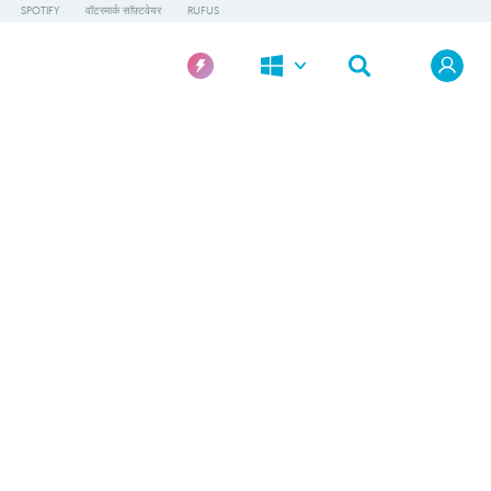
SPOTIFY
वॉटरमार्क सॉफ़्टवेयर
RUFUS