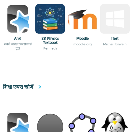
Anki
SS1 Physics
Moodle
iTest
Textbook
सबसे अच्छा फ्लैशकार्ड
moodle.org
Michal Tomlein
टूल
Kenneth
शिक्षा एप्पस खोजें