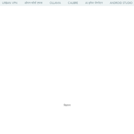
URBAN VPN
ओपन-सोर्स एप्पस
OLLAMA
CALIBRE
AI इमेज जेनरेटर
ANDROID STUDIO
विज्ञापन